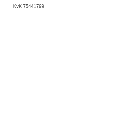
KvK 75441799
© Stichting RPF Nederland. 2026